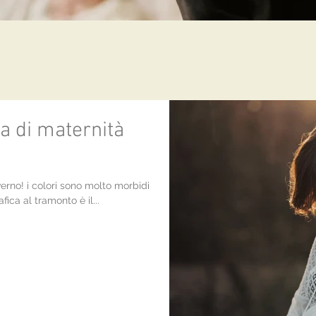
a di maternità
nverno! i colori sono molto morbidi
fica al tramonto è il...