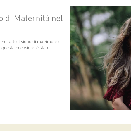
o di Maternità nel
 ho fatto il video di matrimonio
n questa occasione è stato...