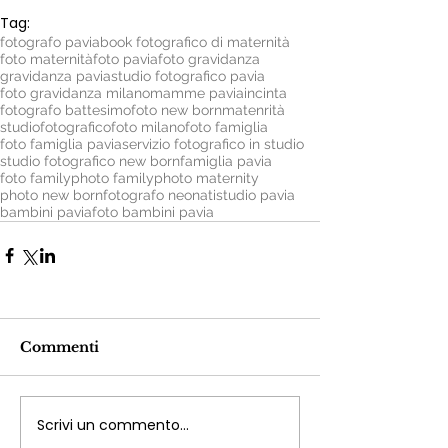
Tag:
fotografo pavia
book fotografico di maternità
foto maternità
foto pavia
foto gravidanza
gravidanza pavia
studio fotografico pavia
foto gravidanza milano
mamme pavia
incinta
fotografo battesimo
foto new born
matenrità
studio
fotografico
foto milano
foto famiglia
foto famiglia pavia
servizio fotografico in studio
studio fotografico new born
famiglia pavia
foto family
photo family
photo maternity
photo new born
fotografo neonati
studio pavia
bambini pavia
foto bambini pavia
Commenti
Scrivi un commento...