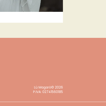
Lù Magarò© 2026
P.IVA: 02741560185