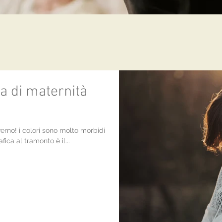
a di maternità
nverno! i colori sono molto morbidi
fica al tramonto è il...