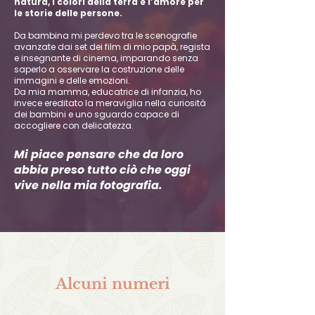
natura, i colori della terra e l’amore per
le storie delle persone.
Da bambina mi perdevo tra le scenografie
avanzate dai set dei film di mio papà, regista
e insegnante di cinema, imparando senza
saperlo a osservare la costruzione delle
immagini e delle emozioni.
Da mia mamma, educatrice di infanzia, ho
invece ereditato la meraviglia nella curiosità
dei bambini e uno sguardo capace di
accogliere con delicatezza.
Mi piace pensare che da loro
abbia preso tutto ciò che oggi
vive nella mia fotografia.
Alcuni numeri