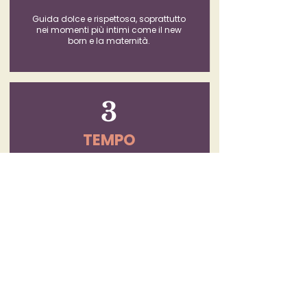
Guida dolce e rispettosa, soprattutto
nei momenti più intimi come il new
born e la maternità.
3
TEMPO
Rispetto dei ritmi, senza fretta, per
lasciare spazio alle emozioni.
Sia nel mio studio a Pavia, che nelle
vostre case.
4
AUTENTICITÀ