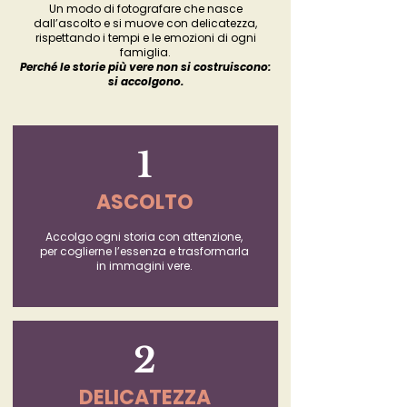
Un modo di fotografare che nasce
dall’ascolto e si muove con delicatezza,
rispettando i tempi e le emozioni di ogni
famiglia.
Perché le storie più vere non si costruiscono:
si accolgono.
1
ASCOLTO
Accolgo ogni storia con attenzione,
per coglierne l’essenza e trasformarla
in immagini vere.
2
DELICATEZZA