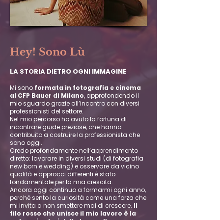
Hey! Sono Lù
LA STORIA DIETRO OGNI IMMAGINE
Mi sono
formata in fotografia e cinema
al CFP Bauer di Milano
, approfondendo il
mio sguardo grazie all’incontro con diversi
professionisti del settore.
Nel mio percorso ho avuto la fortuna di
incontrare guide preziose, che hanno
contribuito a costruire la professionista che
sono oggi.
Credo profondamente nell’apprendimento
diretto: lavorare in diversi studi (di fotografia
new born e wedding) e osservare da vicino
qualità e approcci differenti è stato
fondamentale per la mia crescita.
Ancora oggi continuo a formarmi ogni anno,
perché sento la curiosità come una forza che
mi invita a non smettere mai di crescere.
Il
filo rosso che unisce il mio lavoro è la