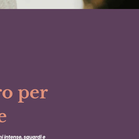
ro per
e
i intense, sguardi e