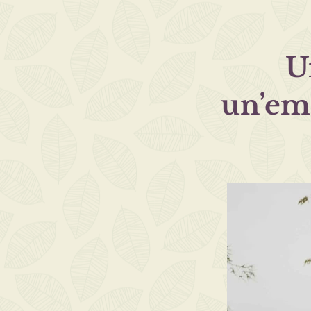
U
un’em