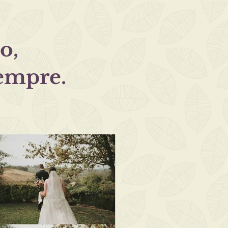
o,
empre.