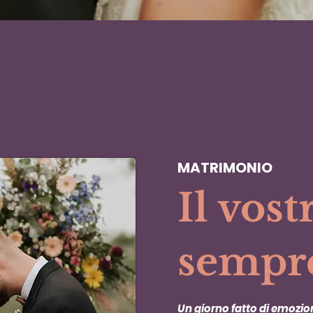
MATRIMONIO
Il vost
sempr
Un giorno fatto di emozion