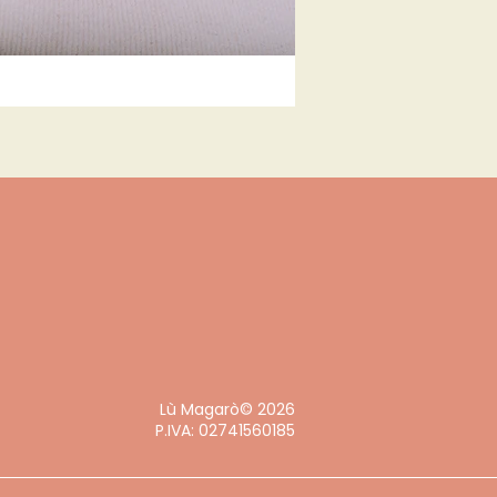
Lù Magarò© 2026
P.IVA: 02741560185