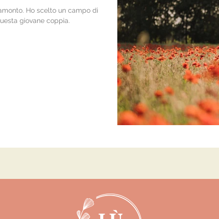
tramonto. Ho scelto un campo di
questa giovane coppia.