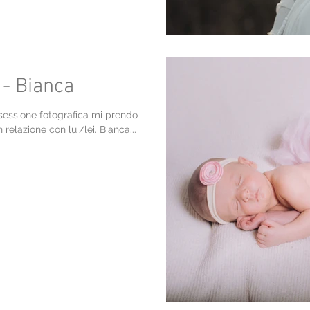
 - Bianca
a sessione fotografica mi prendo
elazione con lui/lei. Bianca...