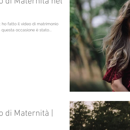
o di Maternità nel
 ho fatto il video di matrimonio
n questa occasione è stato...
o di Maternità |