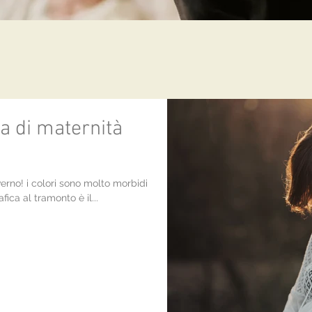
a di maternità
nverno! i colori sono molto morbidi
fica al tramonto è il...