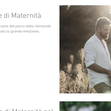
 di Maternità
cuore del parco della Vernavola
ato la grande emozione...