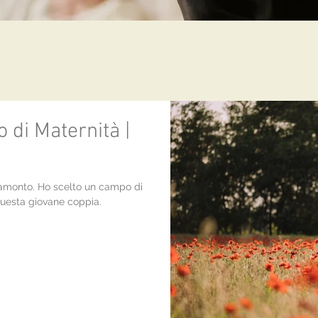
o di Maternità |
tramonto. Ho scelto un campo di
questa giovane coppia.