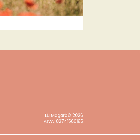
Lù Magarò© 2026
P.IVA: 02741560185