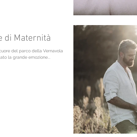
 di Maternità
cuore del parco della Vernavola
ato la grande emozione...