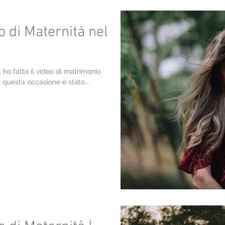
o di Maternità nel
 ho fatto il video di matrimonio
n questa occasione è stato...