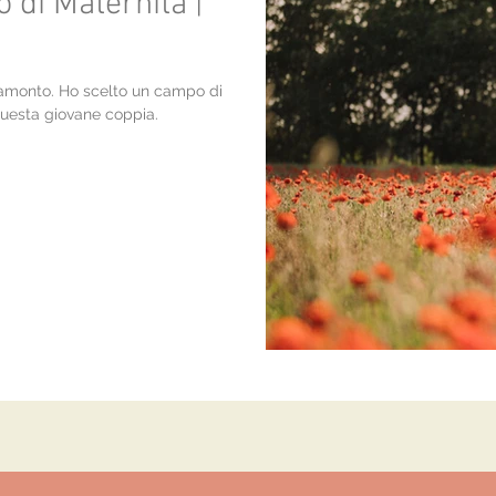
o di Maternità |
tramonto. Ho scelto un campo di
questa giovane coppia.