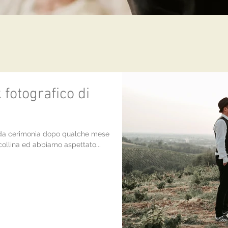
 fotografico di
ti da cerimonia dopo qualche mese
n collina ed abbiamo aspettato...