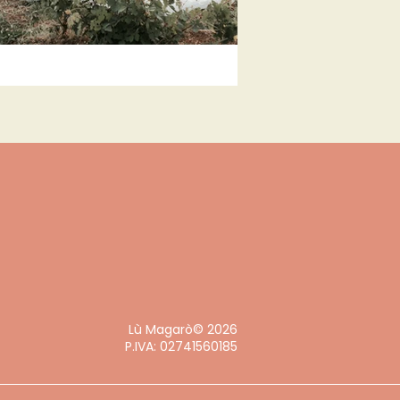
Lù Magarò© 2026
P.IVA: 02741560185