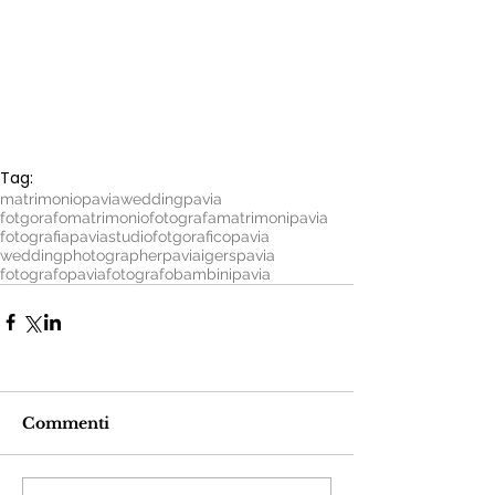
Tag:
matrimoniopavia
weddingpavia
fotgorafomatrimonio
fotografamatrimonipavia
fotografiapavia
studiofotgoraficopavia
weddingphotographerpavia
igerspavia
fotografopavia
fotografobambinipavia
Commenti