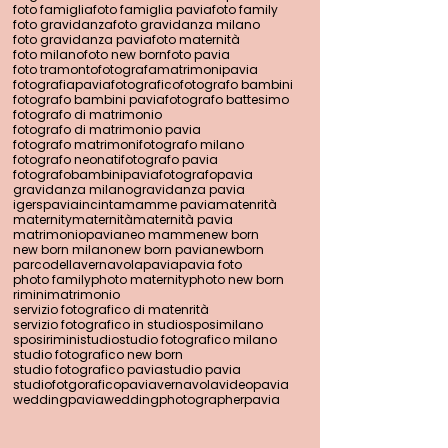
foto famiglia
foto famiglia pavia
foto family
foto gravidanza
foto gravidanza milano
foto gravidanza pavia
foto maternità
foto milano
foto new born
foto pavia
foto tramonto
fotografamatrimonipavia
fotografiapavia
fotografico
fotografo bambini
fotografo bambini pavia
fotografo battesimo
fotografo di matrimonio
fotografo di matrimonio pavia
fotografo matrimoni
fotografo milano
fotografo neonati
fotografo pavia
fotografobambinipavia
fotografopavia
gravidanza milano
gravidanza pavia
igerspavia
incinta
mamme pavia
matenrità
maternity
maternità
maternità pavia
matrimoniopavia
neo mamme
new born
new born milano
new born pavia
newborn
parcodellavernavola
pavia
pavia foto
photo family
photo maternity
photo new born
riminimatrimonio
servizio fotografico di matenrità
servizio fotografico in studio
sposimilano
sposirimini
studio
studio fotografico milano
studio fotografico new born
studio fotografico pavia
studio pavia
studiofotgoraficopavia
vernavola
videopavia
weddingpavia
weddingphotographerpavia