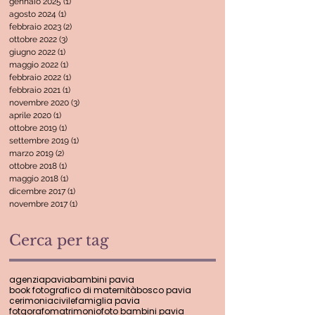
gennaio 2025
(1)
1 post
agosto 2024
(1)
1 post
febbraio 2023
(2)
2 post
ottobre 2022
(3)
3 post
giugno 2022
(1)
1 post
maggio 2022
(1)
1 post
febbraio 2022
(1)
1 post
febbraio 2021
(1)
1 post
novembre 2020
(3)
3 post
aprile 2020
(1)
1 post
ottobre 2019
(1)
1 post
settembre 2019
(1)
1 post
marzo 2019
(2)
2 post
ottobre 2018
(1)
1 post
maggio 2018
(1)
1 post
dicembre 2017
(1)
1 post
novembre 2017
(1)
1 post
Cerca per tag
agenziapavia
bambini pavia
book fotografico di maternità
bosco pavia
cerimoniacivile
famiglia pavia
fotgorafomatrimonio
foto bambini pavia