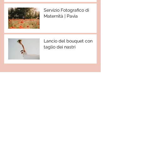
Servizio Fotografico di
Maternità | Pavia
Lancio del bouquet con
taglio dei nastri
Archivio
gennaio 2025
(1)
1 post
agosto 2024
(1)
1 post
febbraio 2023
(2)
2 post
ottobre 2022
(3)
3 post
giugno 2022
(1)
1 post
maggio 2022
(1)
1 post
febbraio 2022
(1)
1 post
febbraio 2021
(1)
1 post